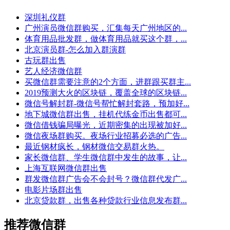
深圳礼仪群
广州演员微信群购买，汇集每天广州地区的...
体育用品批发群，做体育用品就买这个群，...
北京演员群-怎么加入群演群
古玩群出售
艺人经济微信群
买微信群需要注意的2个方面，进群跟买群主...
2019预测大火的区块链，覆盖全球的区块链...
微信号解封群-微信号帮忙解封套路，预加好...
地下城微信群出售，挂机代练金币出售都可...
微信借钱骗局曝光，近期密集的出现被加好...
微信夜场群购买。夜场行业招募必选的广告...
最近钢材疯长，钢材微信交易群火热。
家长微信群、学生微信群中发生的故事，让...
上海互联网微信群出售
群发微信群广告会不会封号？微信群代发广...
电影片场群出售
北京贷款群，出售各种贷款行业信息发布群...
推荐微信群