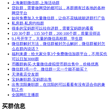
上海兼职微信群-上海活动群
贷款群，需要做网贷的都可以，本群拥有过各地的各种
网贷平台
如何免费加入大量微信群，让你不花钱就能进群打广告
私房群-私房约拍群
很多的宝妈群可以拉你进群，需要宝妈群的看看
120 30个群，135 50个群，200 100个群，质量没得说
9.1号开学了，大量的微信高校群、学生群
微信群解封方法，微信群被封怎么解封，微信群被封怎
么在群内说话？
福利来袭：给大家分享3个免费微信加群平台，不用买也
可以日加3000群
币圈群购买-大量微信虚拟货币群出售中，价格优惠
微信群3毛一个、微信群一元一个能不能买？
天津夜店交友群
宝妈兼职群-宝妈群出售
出售沈阳兼职群，在沈阳的可以看看有没有适合你的兼
职工作
全国网红主播群
买群信息