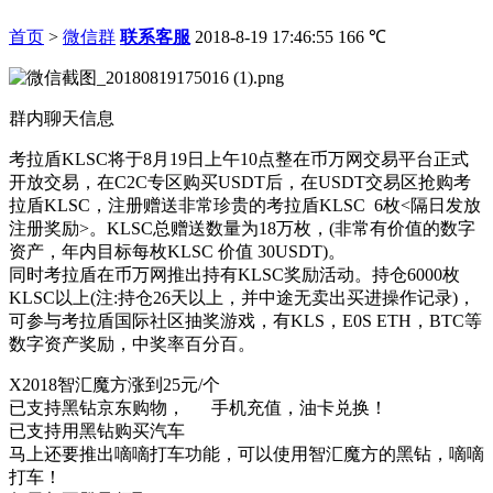
首页
>
微信群
联系客服
2018-8-19 17:46:55
166
℃
群内聊天信息
考拉盾KLSC将于8月19日上午10点整在币万网交易平台正式
开放交易，在C2C专区购买USDT后，在USDT交易区抢购考
拉盾KLSC，注册赠送非常珍贵的考拉盾KLSC 6枚<隔日发放
注册奖励>。KLSC总赠送数量为18万枚，(非常有价值的数字
资产，年内目标每枚KLSC 价值 30USDT)。
同时考拉盾在币万网推出持有KLSC奖励活动。持仓6000枚
KLSC以上(注:持仓26天以上，并中途无卖出买进操作记录)，
可参与考拉盾国际社区抽奖游戏，有KLS，E0S ETH，BTC等
数字资产奖励，中奖率百分百。
X2018智汇魔方涨到25元/个
已支持黑钻京东购物， 手机充值，油卡兑换！
已支持用黑钻购买汽车
马上还要推出嘀嘀打车功能，可以使用智汇魔方的黑钻，嘀嘀
打车！