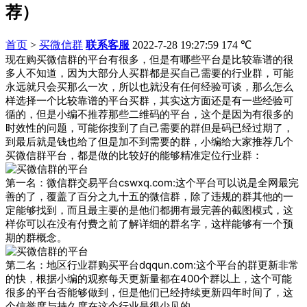
荐）
首页
>
买微信群
联系客服
2022-7-28 19:27:59
174
℃
现在购买微信群的平台有很多，但是有哪些平台是比较靠谱的很
多人不知道，因为大部分人买群都是买自己需要的行业群，可能
永远就只会买那么一次，所以也就没有任何经验可谈，那么怎么
样选择一个比较靠谱的平台买群，其实这方面还是有一些经验可
循的，但是小编不推荐那些二维码的平台，这个是因为有很多的
时效性的问题，可能你搜到了自己需要的群但是码已经过期了，
到最后就是钱也给了但是加不到需要的群，小编给大家推荐几个
买微信群平台，都是做的比较好的能够精准定位行业群：
第一名：微信群交易平台cswxq.com:这个平台可以说是全网最完
善的了，覆盖了百分之九十五的微信群，除了违规的群其他的一
定能够找到，而且最主要的是他们都拥有最完善的截图模式，这
样你可以在没有付费之前了解详细的群名字，这样能够有一个预
期的群概念。
第二名：地区行业群购买平台dqqun.com:这个平台的群更新非常
的快，根据小编的观察每天更新量都在400个群以上，这个可能
很多的平台否能够做到，但是他们已经持续更新四年时间了，这
个信誉度与持久度在这个行业是很少见的。