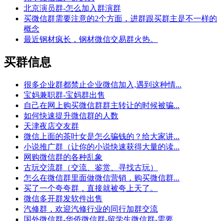
北京演员群-怎么加入群演群
买微信群需要注意的2个方面，进群跟买群主是不一样的
概念
最近钢材疯长，钢材微信交易群火热。
买群信息
很多企业群都禁止企业微信加入,遇到这种情...
宝妈兼职群-宝妈群出售
自己在网上购买微信群群主转让的时候被骗...
如何快速提升微信群的人数
天津夜店交友群
微信上面的茶叶女是怎么骗钱的？给大家讲...
小说推广群（让你的小说快速获得大量的读...
网购微信群的各种乱象
古玩交流群（交流、鉴赏、寻找古玩）
怎么在微信群里面做微信营销，购买微信群...
买了一个夸夸群，直接就被夸上天了。
微信多开群发软件出售
汽修群，欢迎汽修行业的同行加群交流
国外微信群-华侨微信群-留学生微信群-需要...