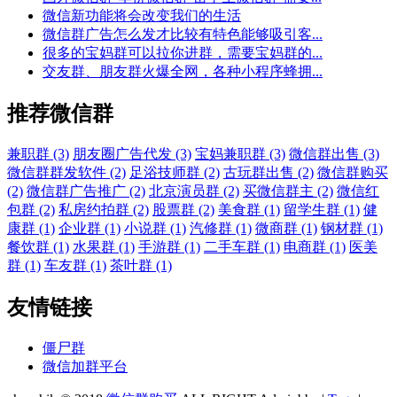
微信新功能将会改变我们的生活
微信群广告怎么发才比较有特色能够吸引客...
很多的宝妈群可以拉你进群，需要宝妈群的...
交友群、朋友群火爆全网，各种小程序蜂拥...
推荐微信群
兼职群 (3)
朋友圈广告代发 (3)
宝妈兼职群 (3)
微信群出售 (3)
微信群群发软件 (2)
足浴技师群 (2)
古玩群出售 (2)
微信群购买
(2)
微信群广告推广 (2)
北京演员群 (2)
买微信群主 (2)
微信红
包群 (2)
私房约拍群 (2)
股票群 (2)
美食群 (1)
留学生群 (1)
健
康群 (1)
企业群 (1)
小说群 (1)
汽修群 (1)
微商群 (1)
钢材群 (1)
餐饮群 (1)
水果群 (1)
手游群 (1)
二手车群 (1)
电商群 (1)
医美
群 (1)
车友群 (1)
茶叶群 (1)
友情链接
僵尸群
微信加群平台