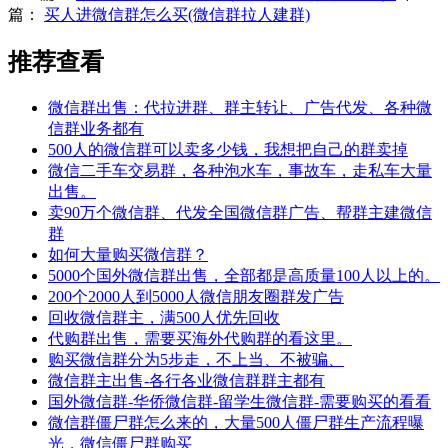
篇：
买人进微信群怎么买(微信群拉人建群)
推荐查看
微信群出售：代拉进群、群主转让、广告代发、各种微
信群业务都有
500人的微信群可以卖多少钱，我想把自己的群卖掉
微信二手车交易群，各种泡水车，事故车，走私车大量
出售。
卖90万个微信群、代发全国微信群广告、帮群主建微信
群
如何大量购买微信群？
5000个国外微信群出售，全部都是高质量100人以上的。
200个2000人到5000人微信朋友圈群发广告
回收微信群主，满500人优先回收
代购群出售，需要买海外代购群的看这里。
购买微信群分为5步走，不上当、不被骗、
微信群主出售-各行各业微信群群主都有
国外微信群-华侨微信群-留学生微信群-需要购买的看看
微信群僵尸群怎么来的，大量500人僵尸群生产流程曝
光，微信僵尸群购买