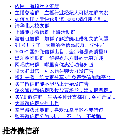
依琳上海粉丝交流群
主播交流群，主播行业经纪人可以在群内发...
如何实现 7 天快速引流 5000+精准用户到 ...
清华北大校友群
上海兼职微信群-上海活动群
游艇租借群，加群了解游艇租借相关的问题...
9.1号开学了，大量的微信高校群、学生群
5000个国外微信群出售，全部都是高质量10...
娱乐圈吃瓜群，解锁娱乐八卦的无穷乐趣
网吧优惠群，哪里有优惠活动都知道
聊天群出售，可以购买聊天群发广告
福利来袭：给大家分享3个免费微信加群平台...
买了微信群能不能马上开始发广告
怎么通过微信群吸收股票粉丝，建立股票群...
买VIP微信群，生活各种开支都有，各种产品...
大量微信群火热出售
拳皇游戏比赛群，喜欢玩拳皇的不要错过
购买微信群分为5步走，不上当、不被骗、
推荐微信群