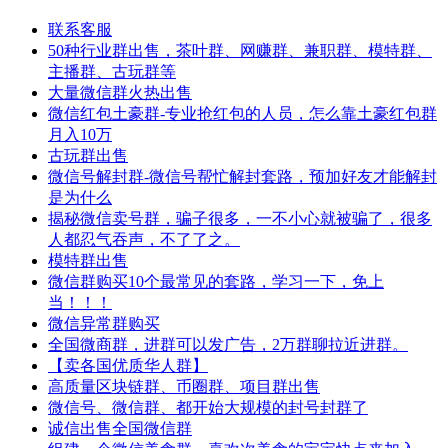
联系客服
50种行业群出售，茶叶群、网赚群、兼职群、模特群、
主播群、古玩群等
大量微信群火热出售
微信红包土豪群-专业抢红包的人员，怎么靠土豪红包群
月入10万
古玩群出售
微信号解封群-微信号帮忙解封套路，预加好友才能解封
是为什么
揭秘微信卖号群，骗子很多，一不小心就被骗了，很多
人都忍气吞声，不了了之。
模特群出售
微信群购买10个最常见的套路，学习一下，免上
当！！！
微信异常群购买
全国微商群，进群可以发广告，2万群聊拉近进群。
【卖各国优质华人群】
高质量区块链群、币圈群、项目群出售
微信号、微信群、都开始大规模的封号封群了
诚信出售全国微信群