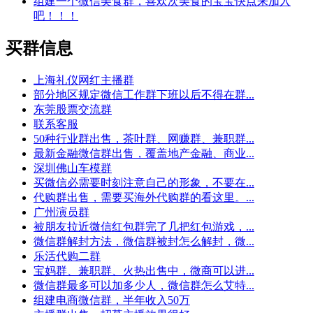
组建一个微信美食群，喜欢次美食的宝宝快点来加入
吧！！！
买群信息
上海礼仪网红主播群
部分地区规定微信工作群下班以后不得在群...
东莞股票交流群
联系客服
50种行业群出售，茶叶群、网赚群、兼职群...
最新金融微信群出售，覆盖地产金融、商业...
深圳佛山车模群
买微信必需要时刻注意自己的形象，不要在...
代购群出售，需要买海外代购群的看这里。...
广州演员群
被朋友拉近微信红包群完了几把红包游戏，...
微信群解封方法，微信群被封怎么解封，微...
乐活代购二群
宝妈群、兼职群、火热出售中，微商可以进...
微信群最多可以加多少人，微信群怎么艾特...
组建电商微信群，半年收入50万