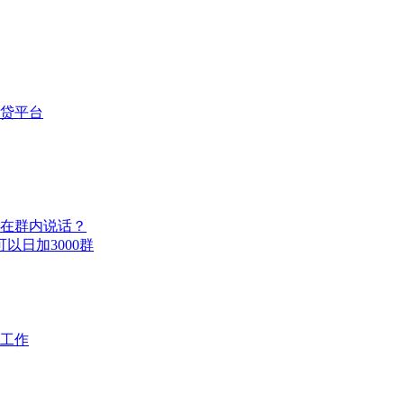
贷平台
在群内说话？
以日加3000群
工作