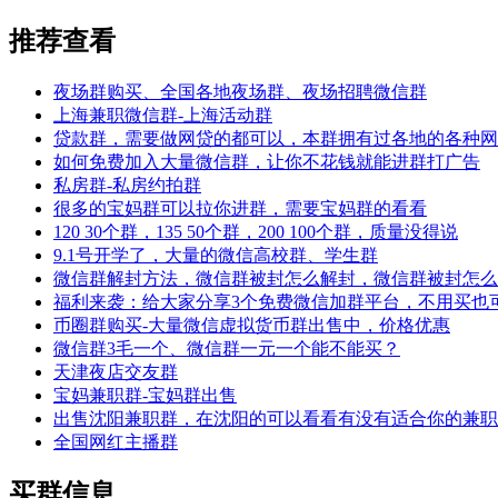
推荐查看
夜场群购买、全国各地夜场群、夜场招聘微信群
上海兼职微信群-上海活动群
贷款群，需要做网贷的都可以，本群拥有过各地的各种网
如何免费加入大量微信群，让你不花钱就能进群打广告
私房群-私房约拍群
很多的宝妈群可以拉你进群，需要宝妈群的看看
120 30个群，135 50个群，200 100个群，质量没得说
9.1号开学了，大量的微信高校群、学生群
微信群解封方法，微信群被封怎么解封，微信群被封怎么
福利来袭：给大家分享3个免费微信加群平台，不用买也可
币圈群购买-大量微信虚拟货币群出售中，价格优惠
微信群3毛一个、微信群一元一个能不能买？
天津夜店交友群
宝妈兼职群-宝妈群出售
出售沈阳兼职群，在沈阳的可以看看有没有适合你的兼职
全国网红主播群
买群信息