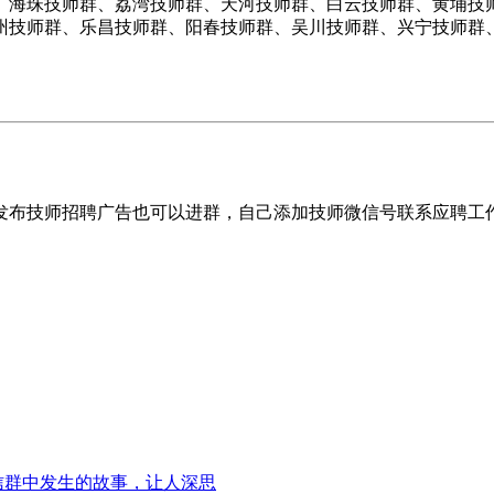
、海珠技师群、荔湾技师群、天河技师群、白云技师群、黄埔技
州技师群、乐昌技师群、阳春技师群、吴川技师群、兴宁技师群
发布技师招聘广告也可以进群，自己添加技师微信号联系应聘工
信群中发生的故事，让人深思