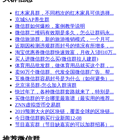
红木家具群，不同档次的红木家具可供选择...
京城SAP养生群
微信群如何爆粉，案例教学说明
微信群二维码有效期是多久，怎么让群码永...
微信旅游群，新的旅游推销模式，一个月可...
近期因检测违规群而封号的情况有所增多，...
淘宝优惠券微信群快速致富，月收入5到10万...
买人进微信群怎么买(微信群拉人建群)
体育用品批发群，做体育用品就买这个群，...
卖90万个微信群、代发全国微信群广告、帮...
互换微信群容易封号是为什么（如何避免）...
北京演员群-怎么加入群演群
快过年了，各种微信群套路就来了，特别是...
买微信群的平台哪里最靠谱（最实用的推荐...
ZNN虚拟货币交易群
2019预测大火的区块链，覆盖全球的区块链...
今日微信群购买行业新闻12-08
节目嘉宾群（节目缺嘉宾的可以加群招募）...
推荐微信群