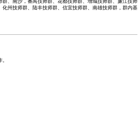
师群、南沙，番禺技师群、花都技师群、增城技师群、廉江技师
、化州技师群、陆丰技师群、信宜技师群、南雄技师群，群内基
作。